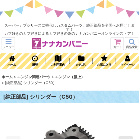
スーパーカブシリーズに特化しカスタムパーツ、純正部品を全国へお届けしま
す！
カブ好きのカブ好きによるカブ好きの為のナナカンパニーオンラインストア！
メニュー
カート
商品検索
ホーム
履歴
ご利用案内
カテゴリ
お気に入り
マイページ
ホーム
>
エンジン関連パーツ
>
エンジン（腰上）
>
[純正部品] シリンダー（C50）
[純正部品] シリンダー（C50）