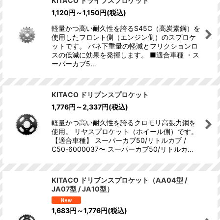
KITACO ドライブスプロケット
1,120
円
～1,150
円
(税込)
軽量かつ高い耐久性を誇るS45C（高炭素鋼）を
使用したフロント側（エンジン側）のスプロケ
ットです。 バネ下重量の軽減とフリクションロ
スの低減に効果を発揮します。 ■適合車種 ・ス
ーパーカブ5…
KITACO ドリブンスプロケット
1,776
円
～2,337
円
(税込)
軽量かつ高い耐久性を誇るクロモリ高張力鋼を
使用。 リヤスプロケット（ホイール側）です。
【適合車種】 スーパーカブ50/リトルカブ /
C50-6000037〜 スーパーカブ50/リトルカ…
KITACO ドリブンスプロケット（AA04型 /
JA07型 / JA10型）
1,683
円
～1,776
円
(税込)