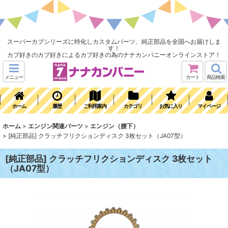
スーパーカブシリーズに特化しカスタムパーツ、純正部品を全国へお届けしま
す！
カブ好きのカブ好きによるカブ好きの為のナナカンパニーオンラインストア！
メニュー
カート
商品検索
ホーム
履歴
ご利用案内
カテゴリ
お気に入り
マイページ
ホーム
>
エンジン関連パーツ
>
エンジン（腰下）
>
[純正部品] クラッチフリクションディスク 3枚セット（JA07型）
[純正部品] クラッチフリクションディスク 3枚セット
（JA07型）