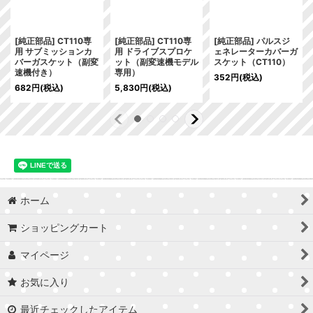
[純正部品] CT110専
[純正部品] CT110専
[純正部品] パルスジ
用 サブミッションカ
用 ドライブスプロケ
ェネレーターカバーガ
バーガスケット（副変
ット（副変速機モデル
スケット（CT110）
速機付き）
専用）
352
円
(税込)
682
円
(税込)
5,830
円
(税込)
ホーム
ショッピングカート
マイページ
お気に入り
最近チェックしたアイテム