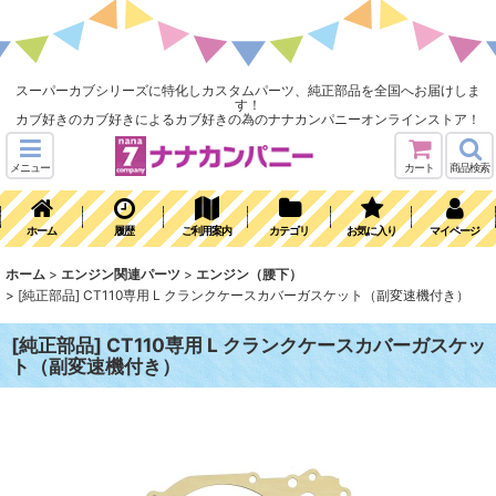
スーパーカブシリーズに特化しカスタムパーツ、純正部品を全国へお届けしま
す！
カブ好きのカブ好きによるカブ好きの為のナナカンパニーオンラインストア！
メニュー
カート
商品検索
ホーム
履歴
ご利用案内
カテゴリ
お気に入り
マイページ
ホーム
>
エンジン関連パーツ
>
エンジン（腰下）
>
[純正部品] CT110専用 L クランクケースカバーガスケット（副変速機付き）
[純正部品] CT110専用 L クランクケースカバーガスケッ
ト（副変速機付き）