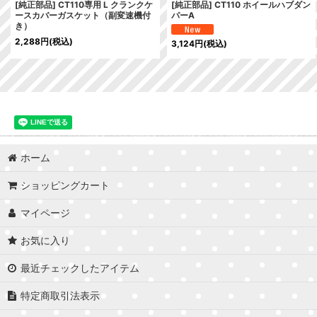
[純正部品] CT110専用 L クランクケ
[純正部品] CT110 ホイールハブダン
ースカバーガスケット（副変速機付
パーA
き）
2,288
円
(税込)
3,124
円
(税込)
ホーム
ショッピングカート
マイページ
お気に入り
最近チェックしたアイテム
特定商取引法表示