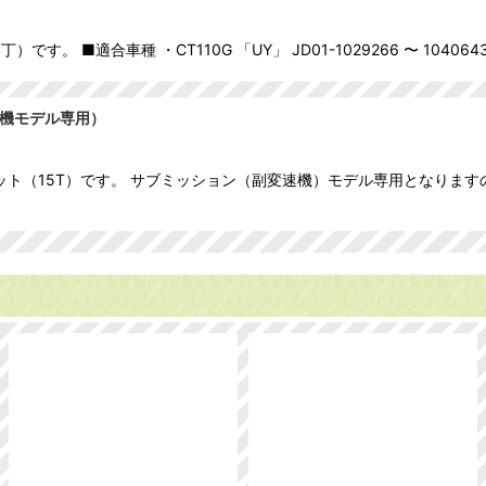
 ■適合車種 ・CT110G 「UY」 JD01-1029266 〜 1040643 ・
速機モデル専用）
ット（15T）です。 サブミッション（副変速機）モデル専用となります