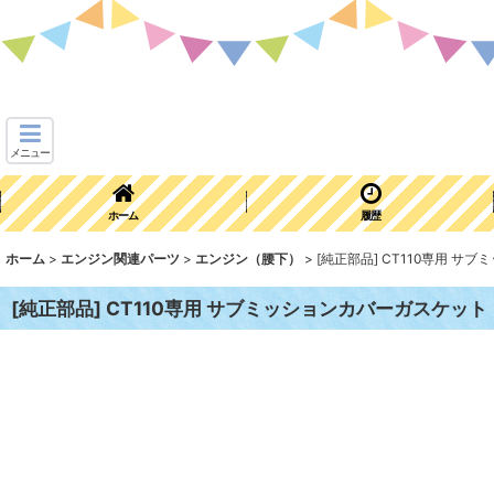
メニュー
ホーム
履歴
ホーム
>
エンジン関連パーツ
>
エンジン（腰下）
>
[純正部品] CT110専用 
[純正部品] CT110専用 サブミッションカバーガスケッ