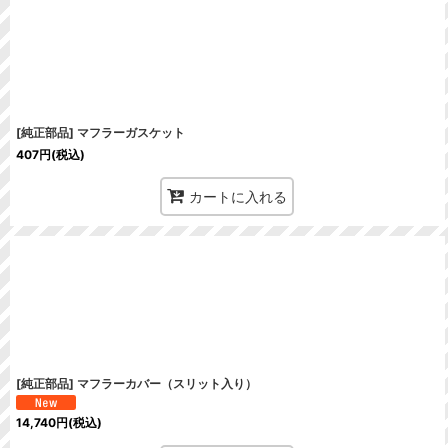
在庫あり
並び順
:
[純正部品] マフラーガスケット
407
円
(税込)
カートに入れる
[純正部品] マフラーカバー（スリット入り）
14,740
円
(税込)