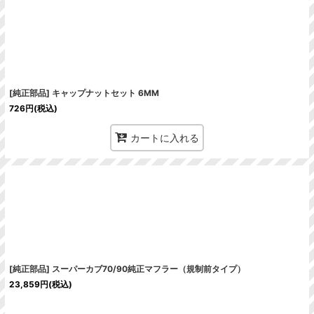
絞り込む
[純正部品] キャップナットセット 6MM
726
円
(税込)
カートに入れる
[純正部品] スーパーカブ70/90純正マフラー（規制前タイプ）
23,859
円
(税込)