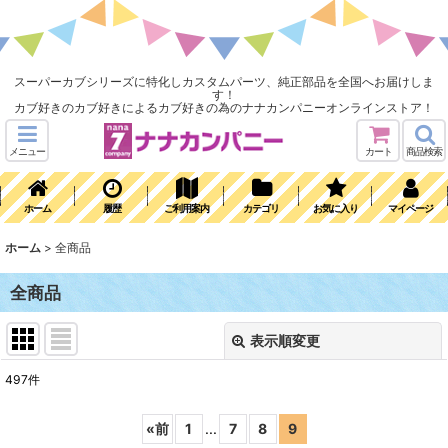
スーパーカブシリーズに特化しカスタムパーツ、純正部品を全国へお届けしま
す！
カブ好きのカブ好きによるカブ好きの為のナナカンパニーオンラインストア！
メニュー
カート
商品検索
ホーム
履歴
ご利用案内
カテゴリ
お気に入り
マイページ
ホーム
>
全商品
全商品
表示順変更
閉じる
497
件
表示数
:
«
前
1
...
7
8
9
在庫あり