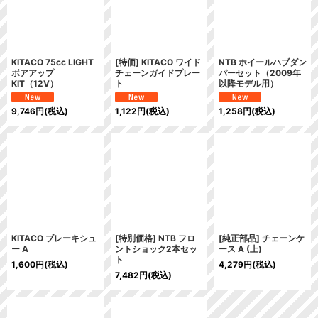
KITACO 75cc LIGHT
[特価] KITACO ワイド
NTB ホイールハブダン
ボアアップ
チェーンガイドプレー
パーセット（2009年
KIT（12V）
ト
以降モデル用）
9,746
円
(税込)
1,122
円
(税込)
1,258
円
(税込)
KITACO ブレーキシュ
[特別価格] NTB フロ
[純正部品] チェーンケ
ー A
ントショック2本セッ
ース A (上)
ト
1,600
円
(税込)
4,279
円
(税込)
7,482
円
(税込)