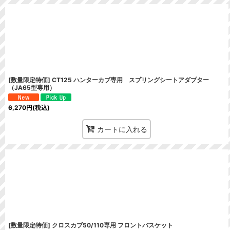
並び順
:
[数量限定特価] CT125 ハンターカブ専用 スプリングシートアダプター
（JA65型専用）
6,270
円
(税込)
カートに入れる
[数量限定特価] クロスカブ50/110専用 フロントバスケット