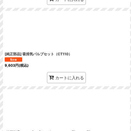
[純正部品] 吸排気バルブセット（CT110）
9,603
円
(税込)
カートに入れる