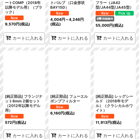
ートCOMP（2018年
トバルブ （口金形状
フラー（JA42
以降モデル用）（ブラ
BAY15D）
型/JA44型/JA45型）
ック）
4,004
円
～4,246
円
9,570
円
(税込)
(税込)
55,000
円
(税込)
カートに入れる
カートに入れる
カートに入れる
[純正部品] フランジナ
[純正部品] フューエル
[純正部品] レッグシー
ット8mm 2個セット
ポンプフィルター
ルド （2018年モデ
（2012年以降モデル
ル）（クラシカルホワ
用）
イト）
6,160
円
(税込)
572
円
(税込)
11,913
円
(税込)
カートに入れる
カートに入れる
カートに入れる