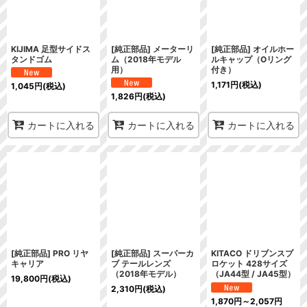
KIJIMA 足型サイドス
[純正部品] メーターリ
[純正部品] オイルホー
タンドゴム
ム（2018年モデル
ルキャップ（Oリング
用）
付き）
1,171
円
(税込)
1,045
円
(税込)
1,826
円
(税込)
カートに入れる
カートに入れる
カートに入れる
[純正部品] PRO リヤ
[純正部品] スーパーカ
KITACO ドリブンスプ
キャリア
ブ テールレンズ
ロケット 428サイズ
（2018年モデル）
（JA44型 / JA45型）
19,800
円
(税込)
2,310
円
(税込)
1,870
円
～2,057
円