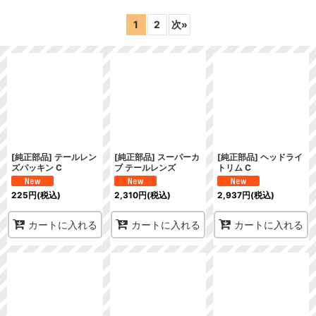
表示数
:
1
2
次
»
在庫あり
並び順
:
絞り込む
[純正部品] テールレン
[純正部品] スーパーカ
[純正部品] ヘッドライ
ズパッキン C
ブ テールレンズ
トリム C
225
円
(税込)
2,310
円
(税込)
2,937
円
(税込)
カートに入れる
カートに入れる
カートに入れる