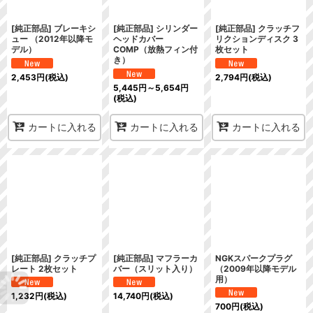
[純正部品] ブレーキシ
[純正部品] シリンダー
[純正部品] クラッチフ
ュー （2012年以降モ
ヘッドカバー
リクションディスク 3
デル）
COMP（放熱フィン付
枚セット
き）
2,453
円
(税込)
2,794
円
(税込)
5,445
円
～5,654
円
(税込)
カートに入れる
カートに入れる
カートに入れる
[純正部品] クラッチプ
[純正部品] マフラーカ
NGKスパークプラグ
レート 2枚セット
バー（スリット入り）
（2009年以降モデル
用）
1,232
円
(税込)
14,740
円
(税込)
700
円
(税込)