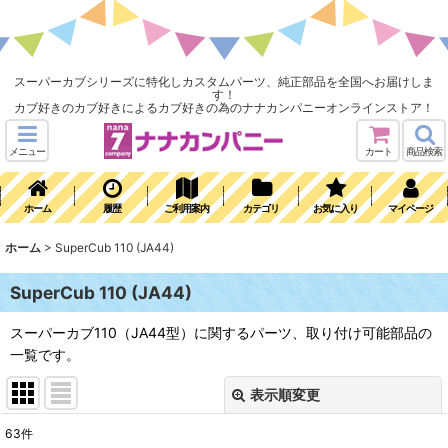
スーパーカブシリーズに特化しカスタムパーツ、純正部品を全国へお届けしま
す！
カブ好きのカブ好きによるカブ好きの為のナナカンパニーオンラインストア！
メニュー
カート
商品検索
ホーム
履歴
ご利用案内
カテゴリ
お気に入り
マイページ
ホーム
>
SuperCub 110 (JA44)
SuperCub 110 (JA44)
スーパーカブ110（JA44型）に関するパーツ、取り付け可能部品の
一覧です。
表示順変更
閉じる
63
件