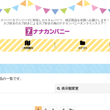
スーパーカブシリーズに特化しカスタムパーツ、純正部品を全国へお届けします！
カブ好きのカブ好きによるカブ好きの為のナナカンパニーオンラインストア！
ご利用案内
カテゴリ
部品の一覧です。
表示順変更
1
2
3
...
5
次
»