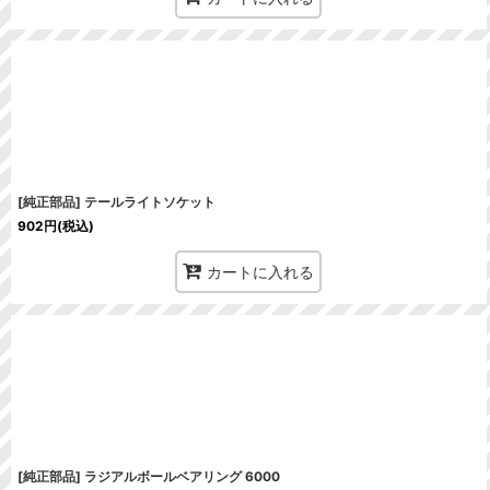
[純正部品] テールライトソケット
902
円
(税込)
カートに入れる
[純正部品] ラジアルボールベアリング 6000