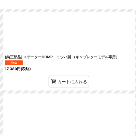
在庫あり
並び順
:
[純正部品] ステーターCOMP ミツバ製 （キャブレターモデル専用）
17,380
円
(税込)
カートに入れる