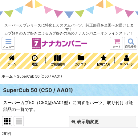
スーパーカブシリーズに特化しカスタムパーツ、純正部品を全国へお届けしま
す！
カブ好きのカブ好きによるカブ好きの為のナナカンパニーオンラインストア！
メニュー
カート
商品検索
ホーム
履歴
ご利用案内
カテゴリ
お気に入り
マイページ
ホーム
>
SuperCub 50 (C50 / AA01)
SuperCub 50 (C50 / AA01)
スーパーカブ50（C50型/AA01型）に関するパーツ、取り付け可能
部品の一覧です。
表示順変更
閉じる
261
件