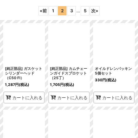
表示数
:
«
前
1
2
3
...
5
次
»
在庫あり
並び順
:
絞り込む
[純正部品] ガスケット
[純正部品] カムチェー
オイルドレンパッキン
シリンダーヘッド
ンガイドスプロケット
5個セット
（C50 FI）
（25丁）
330
円
(税込)
1,287
円
(税込)
1,705
円
(税込)
カートに入れる
カートに入れる
カートに入れる