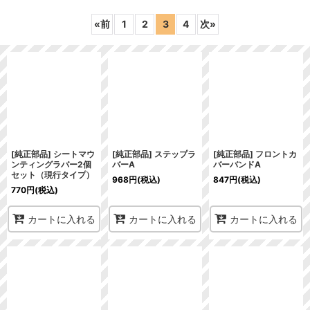
表示数
:
«
前
1
2
3
4
次
»
在庫あり
並び順
:
絞り込む
[純正部品] シートマウ
[純正部品] ステップラ
[純正部品] フロントカ
ンティングラバー2個
バーA
バーバンドA
セット（現行タイプ）
968
円
(税込)
847
円
(税込)
770
円
(税込)
カートに入れる
カートに入れる
カートに入れる