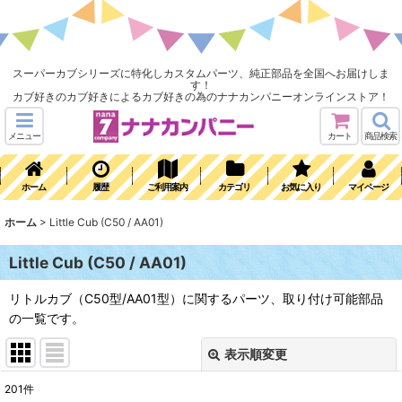
スーパーカブシリーズに特化しカスタムパーツ、純正部品を全国へお届けしま
す！
カブ好きのカブ好きによるカブ好きの為のナナカンパニーオンラインストア！
メニュー
カート
商品検索
ホーム
履歴
ご利用案内
カテゴリ
お気に入り
マイページ
ホーム
>
Little Cub (C50 / AA01)
Little Cub (C50 / AA01)
リトルカブ（C50型/AA01型）に関するパーツ、取り付け可能部品
の一覧です。
表示順変更
閉じる
201
件