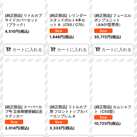
[純正部品] リトルカブ
[純正部品] シリンダー
[純正部品] フューエル
サイドカバーセット
スタッドボルト4本セ
ポンプユニット
（ブラック）
ット A（C50 / C70）
（AA01型専用）
4,510
円
(税込)
1,848
円
(税込)
35,772
円
(税込)
カートに入れる
カートに入れる
カートに入れる
[純正部品] スーパーカ
[純正部品] リトルカブ
[純正部品] カムシャフ
ブ号 立体商標登録記念
用 フロントトップカバ
ト（C50型）
ステッカー
ーエンブレム A
10,725
円
(税込)
3,014
円
(税込)
3,333
円
(税込)