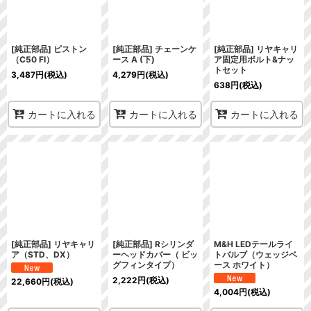
[純正部品] ピストン
[純正部品] チェーンケ
[純正部品] リヤキャリ
（C50 FI）
ース A (下)
ア固定用ボルト&ナッ
トセット
3,487
円
(税込)
4,279
円
(税込)
638
円
(税込)
カートに入れる
カートに入れる
カートに入れる
[純正部品] リヤキャリ
[純正部品] Rシリンダ
M&H LEDテールライ
ア（STD、DX）
ーヘッドカバー（ ビッ
トバルブ（ウェッジベ
グフィンタイプ）
ース ホワイト）
2,222
円
(税込)
22,660
円
(税込)
4,004
円
(税込)