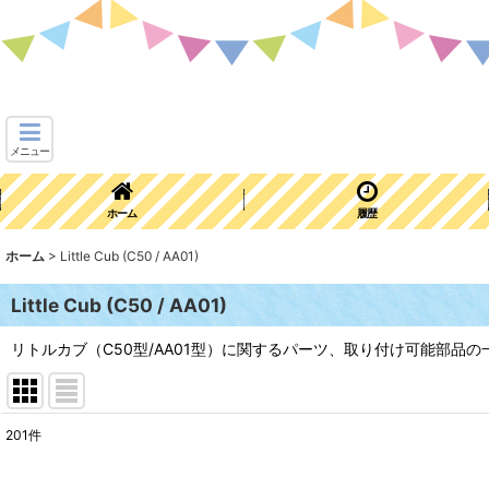
メニュー
ホーム
履歴
ホーム
>
Little Cub (C50 / AA01)
Little Cub (C50 / AA01)
リトルカブ（C50型/AA01型）に関するパーツ、取り付け可能部品の
201
件
表示数
: