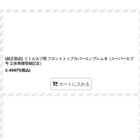
在庫あり
並び順
:
[純正部品] リトルカブ用 フロントトップカバーエンブレム B（スーパーカブ
号 立体商標登録記念）
3,498
円
(税込)
カートに入れる