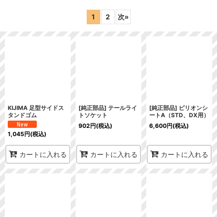
表示数
:
1
2
次
»
在庫あり
並び順
:
絞り込む
KIJIMA 足型サイドス
[純正部品] テールライ
[純正部品] ピリオンシ
タンドゴム
トソケット
ートA（STD、DX用）
902
円
(税込)
6,600
円
(税込)
1,045
円
(税込)
カートに入れる
カートに入れる
カートに入れる