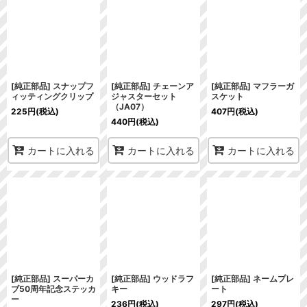
[純正部品] スナップフ
[純正部品] チェーンア
[純正部品] マフラーガ
ィッティングクリップ
ジャスターセット
スケット
（JA07）
225
円
(税込)
407
円
(税込)
440
円
(税込)
カートに入れる
カートに入れる
カートに入れる
[純正部品] スーパーカ
[純正部品] ウッドラフ
[純正部品] ネームプレ
ブ50周年記念ステッカ
キー
ート
ー
236
円
(税込)
297
円
(税込)