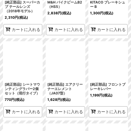
[純正部品] スーパーカ
M&H バイクビームB2
KITACO ブレーキシュ
ブ テールレンズ
（HS5）
ー B
（2018年モデル）
2,838
円
(税込)
1,300
円
(税込)
2,310
円
(税込)
カートに入れる
カートに入れる
カートに入れる
[純正部品] シートマウ
[純正部品] エアクリー
[純正部品] フロントブ
ンティングラバー2個
ナーエレメント
レーキレバー
セット（現行タイプ）
（JA07型）
1,199
円
(税込)
770
円
(税込)
1,628
円
(税込)
カートに入れる
カートに入れる
カートに入れる