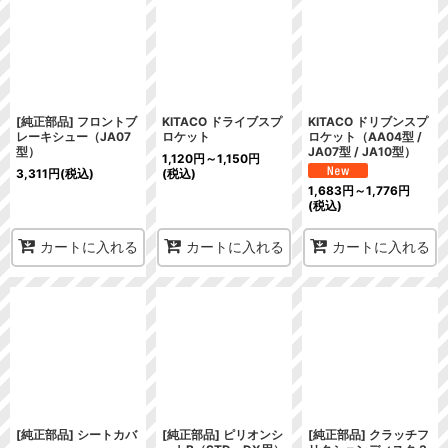
[純正部品] フロントブ
KITACO ドライブスプ
KITACO ドリブンスプ
レーキシュー（JA07
ロケット
ロケット（AA04型 /
型）
JA07型 / JA10型）
1,120
円
～1,150
円
3,311
円
(税込)
(税込)
1,683
円
～1,776
円
(税込)
カートに入れる
カートに入れる
カートに入れる
[純正部品] シートカバ
[純正部品] ピリオンシ
[純正部品] クラッチフ