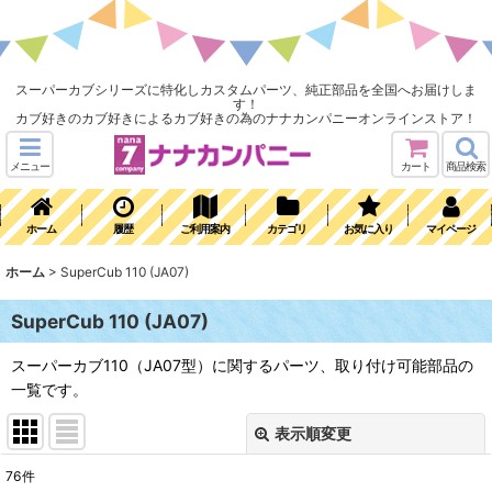
スーパーカブシリーズに特化しカスタムパーツ、純正部品を全国へお届けしま
す！
カブ好きのカブ好きによるカブ好きの為のナナカンパニーオンラインストア！
メニュー
カート
商品検索
ホーム
履歴
ご利用案内
カテゴリ
お気に入り
マイページ
ホーム
>
SuperCub 110 (JA07)
SuperCub 110 (JA07)
スーパーカブ110（JA07型）に関するパーツ、取り付け可能部品の
一覧です。
表示順変更
閉じる
76
件